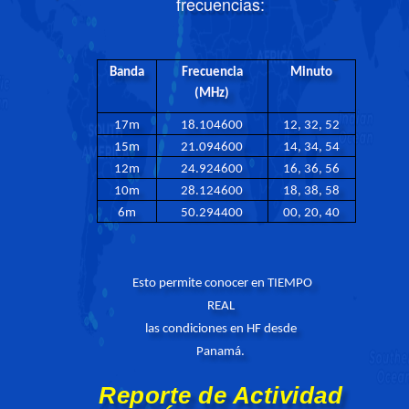
frecuencias:
Banda
Frecuencia
Minuto
(MHz)
17m
18.104600
12, 32, 52
15m
21.094600
14, 34, 54
12m
24.924600
16, 36, 56
10m
28.124600
18, 38, 58
6m
50.294400
00, 20, 40
Esto permite conocer en TIEMPO
REAL
las condiciones en HF desde
Panamá.
Reporte de Actividad